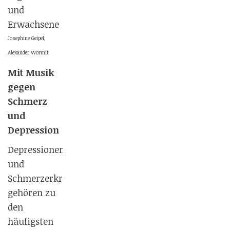
und
Erwachsene
Josephine Geipel,
Alexander Wormit
Mit Musik
gegen
Schmerz
und
Depression
Depressionen
und
Schmerzerkrankungen
gehören zu
den
häufigsten