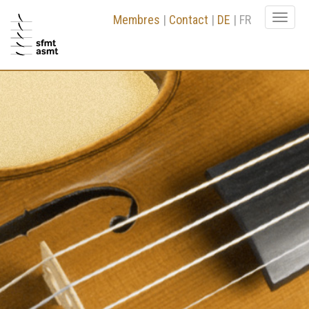
Membres
|
Contact
|
DE
|
FR
Togg
navi