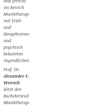
und forscht
im Bereich
Musiktherapie
mit Früh-
und
Neugeborenen
und
psychisch
belasteten
Jugendlichen.
Prof. Dr.
Alexander F.
Wormit
leitet den
Bachelorstudiengang
Musiktherapie