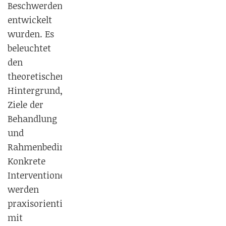
Beschwerden
entwickelt
wurden. Es
beleuchtet
den
theoretischen
Hintergrund,
Ziele der
Behandlung
und
Rahmenbedingungen.
Konkrete
Interventionen
werden
praxisorientiert,
mit