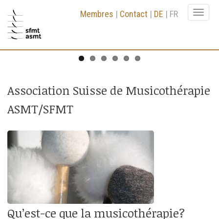
Membres
|
Contact
|
DE
|
FR
Togg
La musicothérapie favorise...la
La musicothérapie favorise...l'apprentissage
La musicothérapie favorise...la
La musicothérapie favorise...les
La musicothérapie favorise...la gestion des
La musicothérapie favorise...l'activation
navi
-->
communication
et la connaissance
consolidation intrapsychique
compétences sociales
émotions
physique
Association Suisse de Musicothérapie
ASMT/SFMT
Qu’est-ce que la musicothérapie?