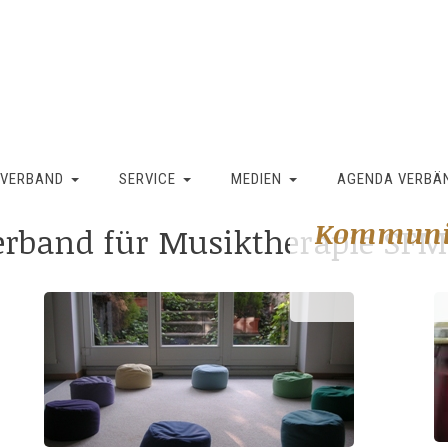
VERBAND
SERVICE
MEDIEN
Musikthe
Musikthe
Musikthe
Musikthe
Musikthe
Musikthe
AGENDA VERBÄ
Kommuni
Lernen un
innerpsyc
Sozial-K
emotiona
körperlic
verband für Musiktherapie S