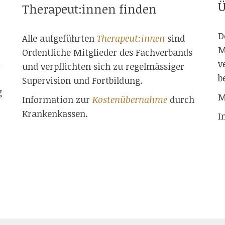
Ü
Therapeut:innen finden
D
Alle aufgeführten
Therapeut:innen
sind
M
Ordentliche Mitglieder des Fachverbands
m
v
und verpflichten sich zu regelmässiger
b
Supervision und Fortbildung.
g
M
Information zur
Kostenübernahme
durch
Krankenkassen.
I